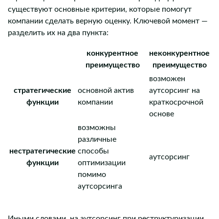
существуют основные критерии, которые помогут
компании сделать верную оценку. Ключевой момент —
разделить их на два пункта:
конкурентное
неконкурентное
преимущество
преимущество
возможен
стратегические
основной актив
аутсорсинг на
функции
компании
краткосрочной
основе
возможны
различные
нестратегические
способы
аутсорсинг
функции
оптимизации
помимо
аутсорсинга
Иными словами, на аутсорсинг при реструктуризации